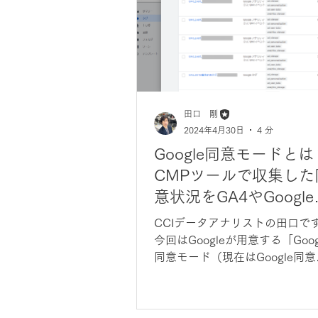
田口 剛
2024年4月30日
4 分
Google同意モードとは
CMPツールで収集した
意状況をGA4やGoogle
告タグに反映
CCIデータアナリストの田口で
今回はGoogleが用意する「Goog
同意モード（現在はGoogle同意
モードv2）」の概要や、OneTru
などのConsent Management...