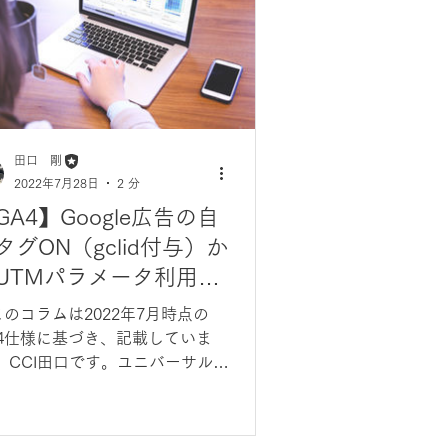
田口 剛
2022年7月28日
2 分
GA4】Google広告の自
タグON（gclid付与）か
UTMパラメータ利用時
オーバーライド設定に
のコラムは2022年7月時点の
いて
A4仕様に基づき、記載していま
。 CCI田口です。ユニバーサルア
リティクス無償版の計測終了まで
年を切ったことで、GA4を導入し
データ蓄積を始められている企業