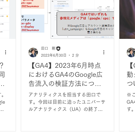
田口 剛
2023年6月30日
2 分
？
【GA4】2023年6月時点
【
同
におけるGA4のGoogle広
動
広
告流入の検証方法につい
つ
て
の
す。
アナリティクスを担当する田口で
※こ
つ
le
す。今回は目前に迫ったユニバーサ
G
ルアナリティクス（UA）の終了に
す
st
伴うGA4への本格的移行に向け、
ナ
Google広告流入の検証方法につい
1
て解説します。
て