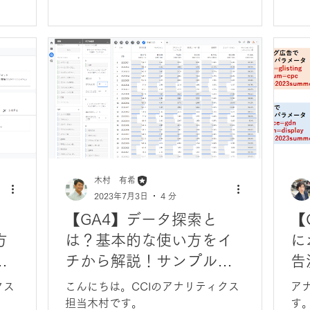
木村 有希
2023年7月3日
4 分
【GA4】データ探索と
【
方
は？基本的な使い方をイ
に
プ
チから解説！サンプルも
告
ご紹介！
て
クス
こんにちは。CCIのアナリティクス
ア
担当木村です。
す