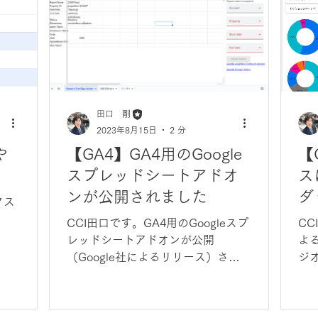
田口 剛
2023年8月15日
2 分
や
【GA4】GA4用のGoogle
【
スプレッドシートアドオ
スに
ンが公開されました
ダ
クス
意
CCI田口です。GA4用のGoogleスプ
CC
レッドシートアドオンが公開
よる
（Google社によるリリース）され
ジ
ましたので、さっそく使用してみま
つ
した。