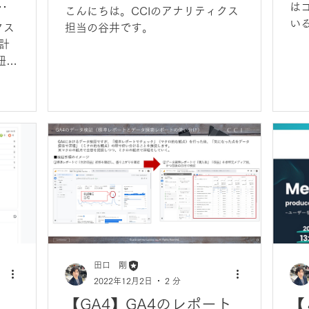
ク
は
こんにちは。CCIのアナリティクス
い
クス
担当の谷井です。
で
計
イ
紐づ
ま
取得
たい
ベン
パラ
田口 剛
2022年12月2日
2 分
【GA4】GA4のレポート
【