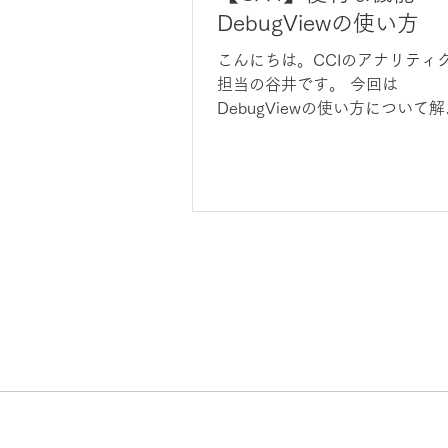
DebugViewの使い方
こんにちは。CCIのアナリティ
担当の谷井です。 今回は
DebugViewの使い方について
します。 DebugViewとはリア
イムでイベントの計測状況やパ
メーターの情報が確認できる機
ことです。 特徴としては...