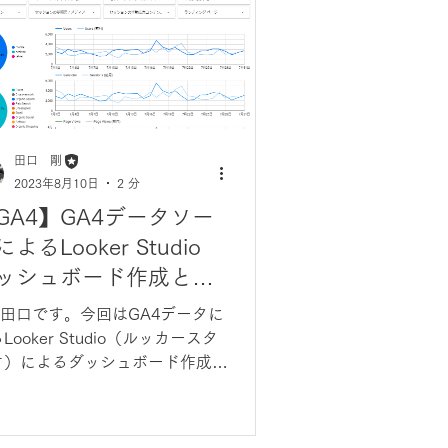
田口 剛
2023年8月10日
2 分
GA4】GA4データソー
よるLooker Studio
ッシュボード作成と留
すべきポイント
I田口です。今回はGA4データに
Looker Studio（ルッカースタ
オ）によるダッシュボード作成に
いて説明します。