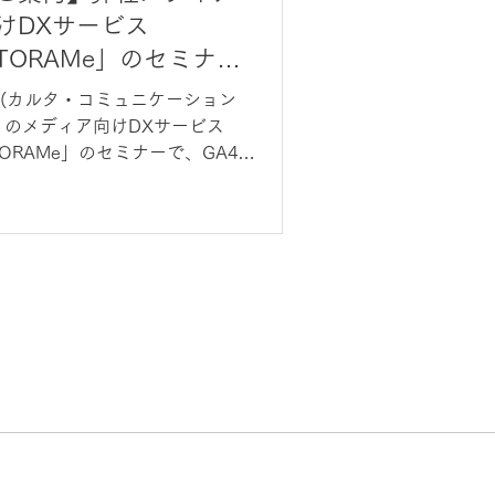
けDXサービス
TORAMe」のセミナー
、GA4活用をテーマに
CI(カルタ・コミュニケーション
壇します
）のメディア向けDXサービス
ORAMe」のセミナーで、GA4活
をテーマに登壇します