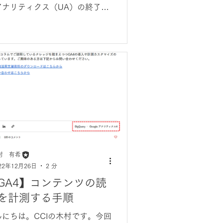
アナリティクス（UA）の終了に
うGA4への本格的移行に向け、
ogle広告流入の検証方法につい
解説します。
村 有希
22年12月26日
2 分
GA4】コンテンツの読
を計測する手順
んにちは。CCIの木村です。今回