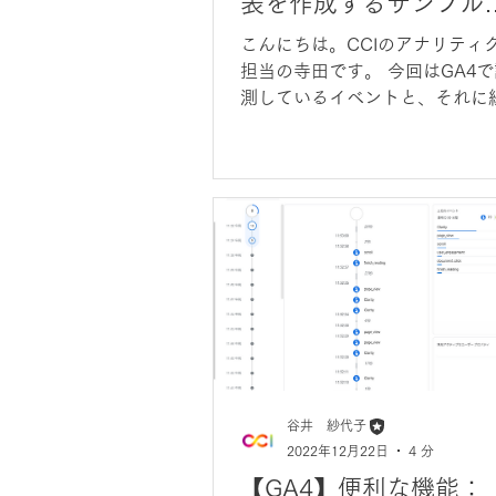
表を作成するサンプル
エリ
こんにちは。CCIのアナリティ
担当の寺田です。 今回はGA4で
測しているイベントと、それに
くイベントパラメータを一気に
できるサンプルクエリを紹介し
と思います。 (使用目的) ◎イ
トごとに紐づいているイベント
メータを一気に調べたい...
谷井 紗代子
2022年12月22日
4 分
【GA4】便利な機能：