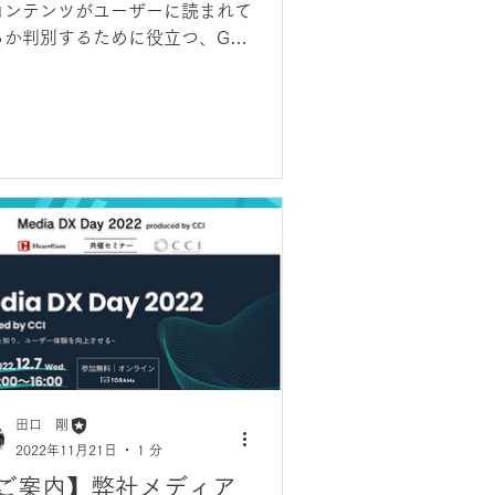
コンテンツがユーザーに読まれて
るか判別するために役立つ、GA4
特定のポイントまで閲覧されたら
ベントを計測する方法を解説致し
す。
田口 剛
2022年11月21日
1 分
ご案内】弊社メディア