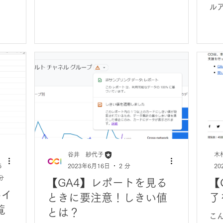
ル
伴
Go
て
谷井 紗代子
木
5
2023年6月16日
2 分
20
分
【GA4】レポートを見る
【
-イ
ときに要注意！しきい値
了
覧
とは？
こ