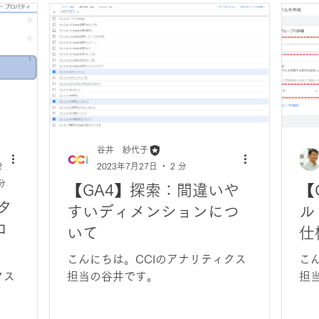
谷井 紗代子
2
2023年7月27日
2 分
分
【GA4】探索：間違いや
【
タ
すいディメンションにつ
ル
ロ
いて
仕
こんにちは。CCIのアナリティクス
こ
クス
担当の谷井です。
担