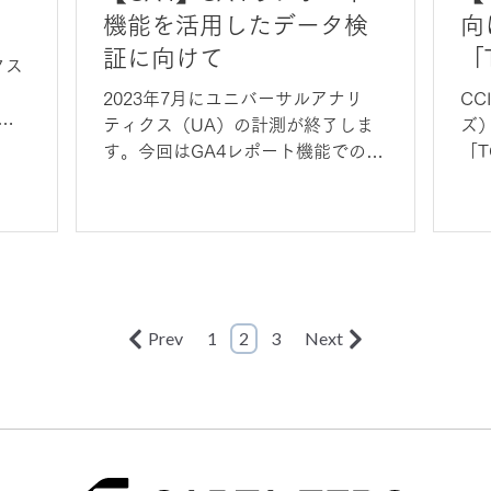
機能を活用したデータ検
向
証に向けて
「
クス
で
2023年7月にユニバーサルアナリ
C
解説
登
ティクス（UA）の計測が終了しま
ズ
ルタ
す。今回はGA4レポート機能での
「T
ラ
データ検証についてコラムを作成し
用
能の
ました。
Prev
1
2
3
Next