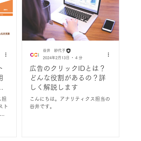
谷井 紗代子
2024年2月13日
4 分
ト
広告のクリックIDとは？
用
どんな役割があるの？詳
ー
しく解説します
た
ス担
こんにちは。アナリティクス担当の
スト
谷井です。
事
信