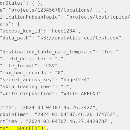
atus": { },
ojects/12345678/locations/...",
ionPubsubTopic": "projects/test/topics/
": {
key_id": "hoge1234",
th": "s3://analytics-cci/test.c
ion_table_name_template": "test",
delimiter": ",",
ormat": "CSV",
d_records": "0",
access_key": "hoge1234",
ading_rows": "1",
sposition": "WRITE_APPEND"
: "2024-03-04T07:46:26.242Z",
ime": "2024-03-04T07:46:26.37475Z",
": "2024-03-04T07:46:27.442978Z",
te": "SUCCEEDED"
,