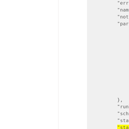
"errorSt
"name":"pr
"notificat
"params
"access_
"data_pa
"destinat
"field_
"file_f
"max_ba
"secret_
"skip_le
"write_di
},
"runTime"
"scheduleT
"startTime
"sta