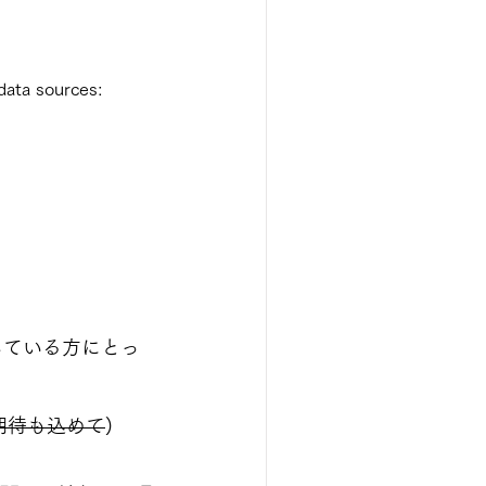
data sources:
を利用している方にとっ
期待も込めて
)