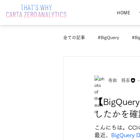
HOME
全ての記事
#BigQuery
#Bi
寺田 将志
【BigQuery
したかを確
こんにちは。CC
最近、
BigQuery