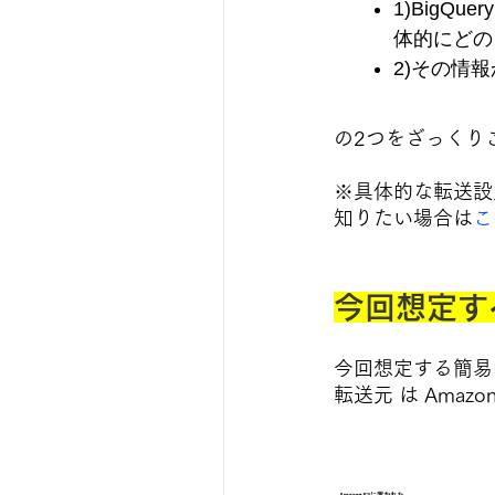
1)BigQu
体的にどの
2)その情
の2つをざっくり
※具体的な転送設
知りたい場合は
こ
今回想定す
今回想定する簡易
転送元 は Ama