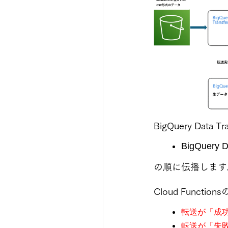
BigQuery Dat
BigQuery D
の順に伝播します
Cloud Functi
転送が「成
転送が「失