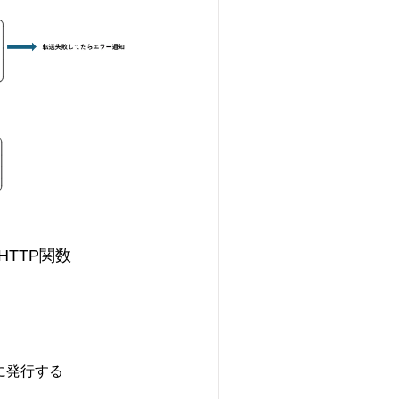
nsのHTTP関数
に発行する