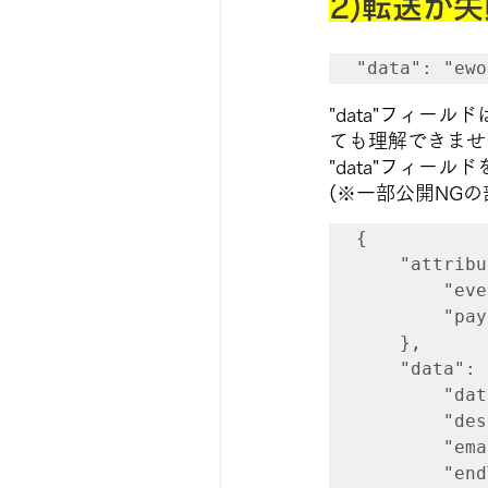
2)転送が
"data"
:
"ew
"data"フィー
ても理解できませ
"data"フィー
(※一部公開NG
{
"attribut
"eventTyp
"payloadF
},
"data": 
"dataSour
"destinat
"emailPref
"endTime":