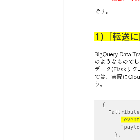
です。
1)「転送
BigQuery Da
のようなものでし
データ(Flask
では、実際にClou
う。
{
"attribute
"event
"payload
}
,