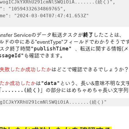
wogICJkYXRhU291cmNlSWQiOiA.......(続く)"
,
"
:
"10594332634869765"
,
me"
:
"2024-03-04T07:47:41.653Z"
ansfer Serviceの
データ転送タスクが
終了
した
ことは、
"フィールドの中にある"eventType"フィールドでわかりそう
"publishTime" 、
スク
終了時間
転送に関する情報(メ
ssageId"
も確認できます。
失敗したか成功したか
はどこで確認できるでしょうか？
"data"
たか成功したか
は
という、長い&意味不明な文
.......(続く)
「
」の部分にはめちゃめちゃ長い文字列
ogICJkYXRhU291cmNlSWQiOiA.......(続く)"