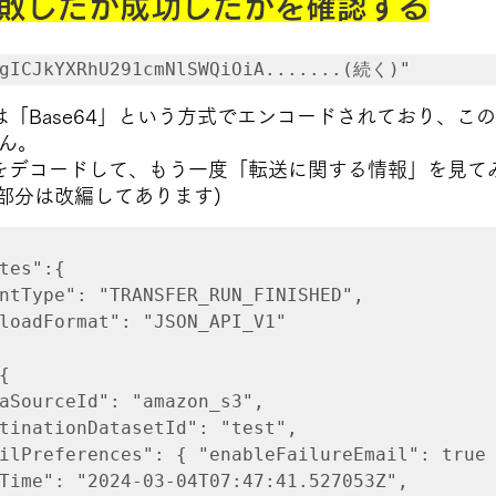
失敗したか成功したかを確認する
ogICJkYXRhU291cmNlSWQiOiA.......(続く)"
ルドは「Base64」という方式でエンコードされており、
ん。
ルドをデコードして、もう一度
「転送に関する情報」を見て
の部分は改編してあります)
es":{
e": "TRANSFER_RUN_FINISHED",
ormat": "JSON_API_V1"
{
ceId": "amazon_s3",
ionDatasetId": "test",
erences": { "enableFailureEmail": true 
 "2024-03-04T07:47:41.527053Z",