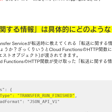
に関する情報」は具体的にどのような
ta Transfer Serviceが転送時に教えてくれる「転送に
ょうか？ざっくりいうと
Cloud FunctionsのHTTP関
リクエストオブジェクト)が渡されてきます。
d FunctionsのHTTP関数が受け取った「
転送に関する情
s"
:
{
Type"
: "TRANSFER_RUN_FINISHED"
,
Format"
:
"JSON_API_V1"