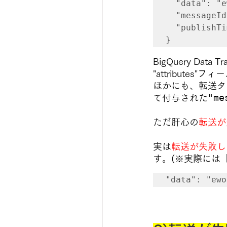
"data"
:
"e
"messageId
"publishTi
}
BigQuery Data Tr
"attributes
ほかにも、
転送タ
"me
て付与された
ただ肝心の
転送が
実は
転送が失敗し
す
。(※実際には
"data"
:
"ew